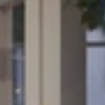
*
名
:
*
名字
:
*
邮政编码
:
主页
*
电话
:
客房