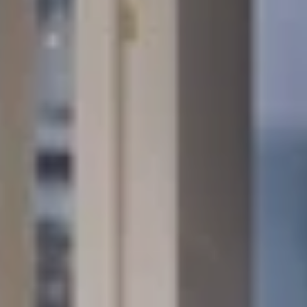
服务
*
电子邮件
:
早餐
会议室
*
活动日期
:
阿尔贝特的优惠
鸡尾酒会
周边环境
*
信息
:
画廊
联系我们
预订