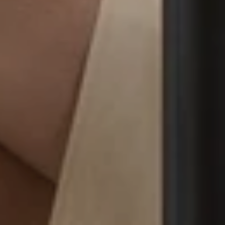
Correo electrónico
:
Desayuno
Sala de reuniones
*
Fecha del evento
:
Las Ofertas de Alberte
Cócteles
Barrio
*
Mensaje
:
Galería
Contacto
Reserva