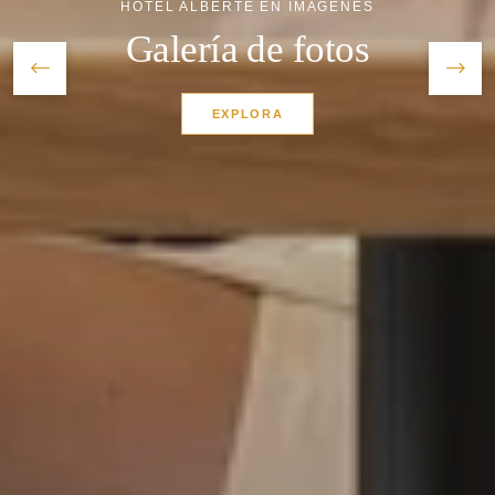
HOTEL ALBERTE EN IMÁGENES
Galería de fotos
*
Nombre
:
EXPLORA
*
Apellido
:
*
Código Postal
:
Inicio
*
Teléfono
:
Habitaciones
Servicios
*