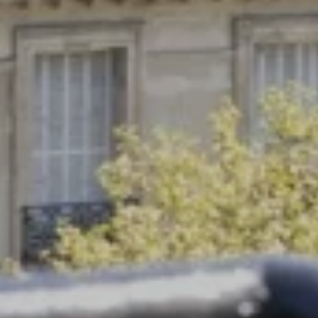
VALIDER
*
Champs obligatoires
Les informations recueillies sur ce formulaire, vous concernant font l'objet d'un traitement
destiné exclusivement au traitement de votre demande. la durée de conservation des
données est de 3ans. Vous bénéficiez d'un droit d'accès, de rectification, de portabilité,
d'effacement de celles-ci ou une limitation du traitement. Vous pouvez vous opposer au
traitement des données vous concernant et disposez du droit de retirer votre consentement
à tout moment en nous contactant directement. Vous avez la possibilité d'introduire une
réclamation auprès d'une autorité de contrôle si vous estimez que ce traitement de données
à caractère personnel ne répond pas aux exigences légales en vigueur.