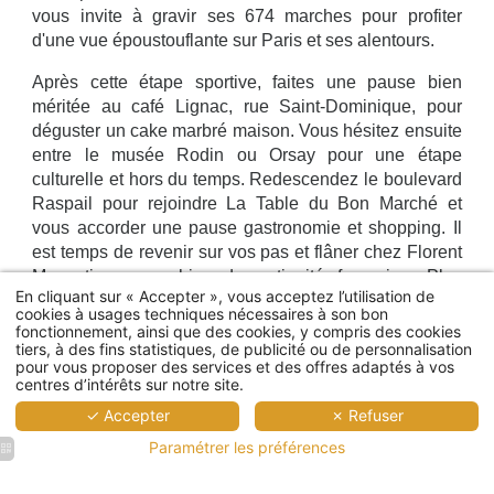
vous invite à gravir ses 674 marches pour profiter
d'une vue époustouflante sur Paris et ses alentours.
Après cette étape sportive, faites une pause bien
méritée au café Lignac, rue Saint-Dominique, pour
déguster un cake marbré maison. Vous hésitez ensuite
entre le musée Rodin ou Orsay pour une étape
culturelle et hors du temps. Redescendez le boulevard
Raspail pour rejoindre La Table du Bon Marché et
vous accorder une pause gastronomie et shopping. Il
est temps de revenir sur vos pas et flâner chez Florent
Monestier, pour y chiner des antiquités françaises. Plus
En cliquant sur « Accepter », vous acceptez l’utilisation de
tard, retrouvez la douceur de votre chambre, le
cookies à usages techniques nécessaires à son bon
molletonné des peignoirs, le moelleux de nos lits pour
fonctionnement, ainsi que des cookies, y compris des cookies
quelques heures de repos. Chaussez ensuite vos plus
tiers, à des fins statistiques, de publicité ou de personnalisation
pour vous proposer des services et des offres adaptés à vos
jolis souliers pour poursuivre le Paris by night. Un
centres d’intérêts sur notre site.
cocktail vous attend dans notre salon Georges, pour
✓ Accepter
✗ Refuser
vous faire partager l'esprit de notre charente natale.
Accueil
Paramétrer les préférences
Partez à l'assault de la ville lumière, pour un dîner
Chambres
raffiné au Violon D'Ingres situé à quelques pas de