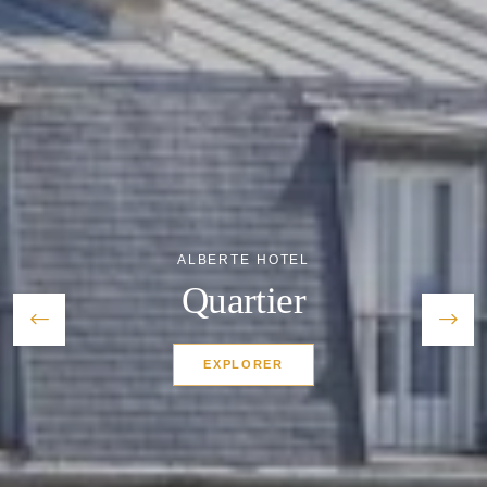
*
Nom
:
*
Prénom
:
ALBERTE HOTEL
Quartier
*
Code postal
:
EXPLORER
*
Téléphone
: