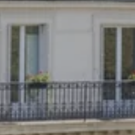
*
Email
:
Accueil
Chambres
Services
*
Date de l'événement
:
Le petit-déjeuner
Salle de réunion
*
Message
:
Les Offres d'Alberte
Cocktails
Quartier
Galerie
Contact
Réservation